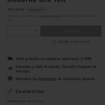
Precio
369,50€
Agotado
habitual
Impuestos incluidos. Los
gastos de envío
se calculan en la pantalla de
pago.
Agotado
Reducir
Aumentar
cantidad
cantidad
Añadir a favoritos
para
para
Colgante
Colgante
Cruz
Cruz
Plana
Plana
Envío gratuito en compras superiores a 100€
Moderna
Moderna
Enviamos a todo el mundo. Consulta tiempos de
Oro
Oro
entrega.
18K
18K
Descubre los
Diamantes
de Castellano Joyeros
Características
Referencia
: 4808-cruz