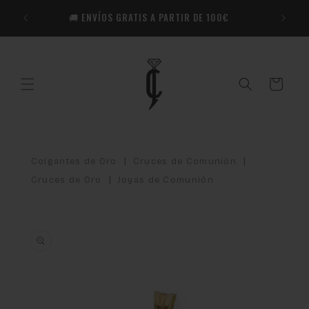
Ir
🎁​ R
directamente
🚚 ENVÍOS GRATIS A PARTIR DE 100€
Co
al contenido
Carrito
|
|
Colgantes de Oro
Cruces de Comunión
|
Cruces de Oro
Joyas de Comunión
Ir
directamente
a la
información
del producto