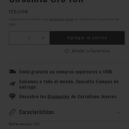
Precio
125,00€
habitual
Impuestos incluidos. Los
gastos de envío
se calculan en la pantalla de
pago.
Agregar al carrito
Reducir
Aumentar
cantidad
cantidad
Añadir a favoritos
para
para
Colgante
Colgante
Cruz
Cruz
Plana
Plana
Envío gratuito en compras superiores a 100€
con
con
Enviamos a todo el mundo. Consulta tiempos de
Circonita
Circonita
entrega.
Oro
Oro
18K
18K
Descubre los
Diamantes
de Castellano Joyeros
Características
Referencia
: 091