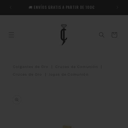
Ir
🎁​ R
directamente
🚚 ENVÍOS GRATIS A PARTIR DE 100€
Co
al contenido
Carrito
|
|
Colgantes de Oro
Cruces de Comunión
|
Cruces de Oro
Joyas de Comunión
Ir
directamente
a la
información
del producto