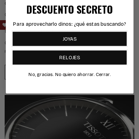
diamantes y piedras preciosas de la más alta calidad.
DESCUENTO SECRETO
Gracias a esta conexión privilegiada, garantizamos no
solo la autenticidad y el prestigio de cada gema, sino
Para aprovecharlo dinos: ¿qué estas buscando?
también
los mejores precios
, sin intermediarios.
JOYAS
Calidad, confianza y valor desde el origen hasta tus
manos.
RELOJES
SABER MÁS >
No, gracias. No quiero ahorrar. Cerrar.