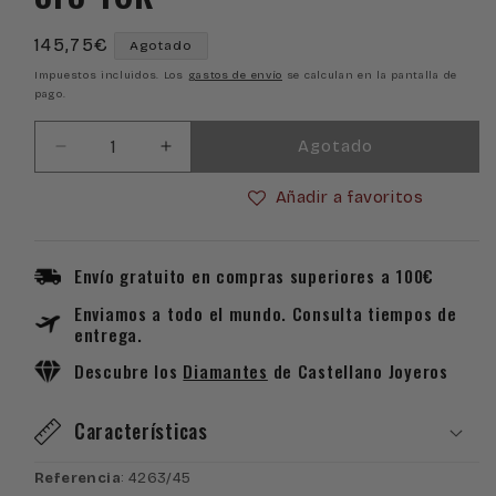
Precio
145,75€
Agotado
habitual
Impuestos incluidos. Los
gastos de envío
se calculan en la pantalla de
pago.
Agotado
Reducir
Aumentar
cantidad
cantidad
Añadir a favoritos
para
para
Colgante
Colgante
cruz
cruz
invertida
invertida
Envío gratuito en compras superiores a 100€
de
de
Enviamos a todo el mundo. Consulta tiempos de
oro
oro
entrega.
18k
18k
Descubre los
Diamantes
de Castellano Joyeros
Características
Referencia
: 4263/45