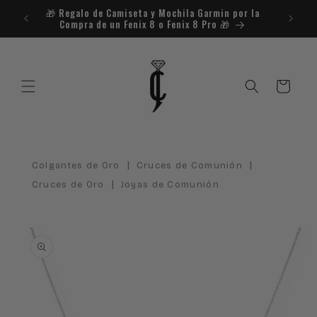
Ir
🎁​ Regalo de Camiseta y Mochila Garmin por la
¿Necesit
directamente
Compra de un Fenix 8 o Fenix 8 Pro 🎁​
al contenido
Carrito
|
|
Colgantes de Oro
Cruces de Comunión
|
Cruces de Oro
Joyas de Comunión
Ir
directamente
a la
información
del producto