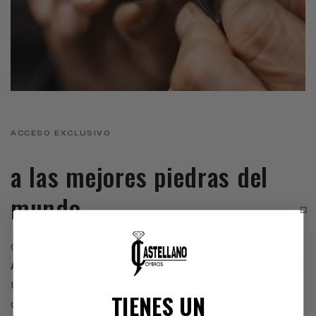
ACCESO EXCLUSIVO
a las mejores piedras del
mundo
Como miembros de la
Bolsa del Diamante de
Amberes
y socios del
Instituto Gemológico Español
,
tenemos acceso directo a los mercados de origen, lo
TIENES UN
que nos permite ofrecer una cuidada selección de