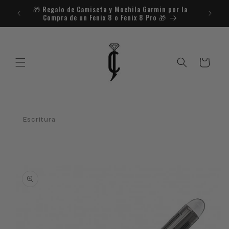
Ir
🎁​ Regalo de Camiseta y Mochila Garmin por la
¿Necesit
directamente
Compra de un Fenix 8 o Fenix 8 Pro 🎁​
al contenido
Carrito
Escritura
Ir
directamente
a la
información
del producto