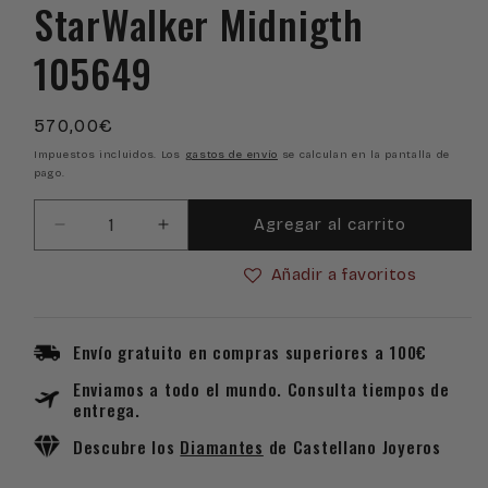
StarWalker Midnigth
105649
Precio
570,00€
habitual
Impuestos incluidos. Los
gastos de envío
se calculan en la pantalla de
pago.
Agregar al carrito
Reducir
Aumentar
cantidad
cantidad
Añadir a favoritos
para
para
Bolígrafo
Bolígrafo
Montblanc
Montblanc
StarWalker
StarWalker
Envío gratuito en compras superiores a 100€
Midnigth
Midnigth
Enviamos a todo el mundo. Consulta tiempos de
105649
105649
entrega.
Descubre los
Diamantes
de Castellano Joyeros