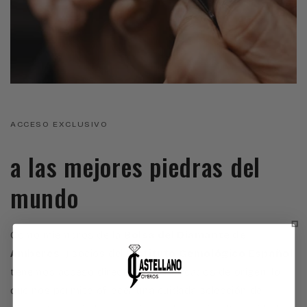
ACCESO EXCLUSIVO
a las mejores piedras del
mundo
Como miembros de la
Bolsa del Diamante de
Amberes
y socios del
Instituto Gemológico Español
,
tenemos acceso directo a los mercados de origen, lo
que nos permite ofrecer una cuidada selección de