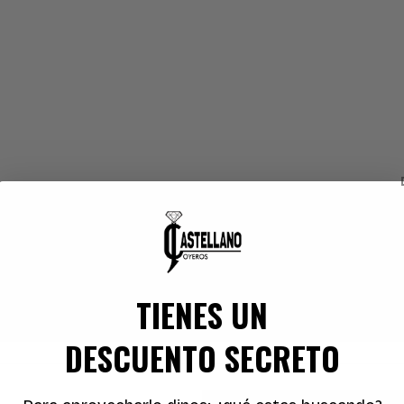
esina blanca y negra con clip.
gancia y su estándar de calidad. Sus características ú
TIENES UN
DESCUENTO SECRETO