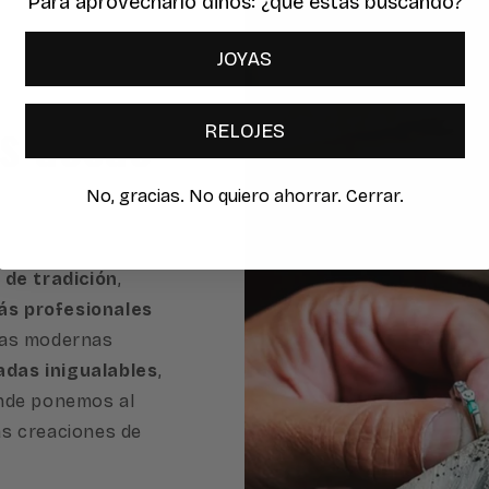
Para aprovecharlo dinos: ¿qué estas buscando?
JOYAS
es desde
RELOJES
No, gracias. No quiero ahorrar. Cerrar.
 de tradición
,
s profesionales
ras modernas
adas inigualables
,
onde ponemos al
as creaciones de