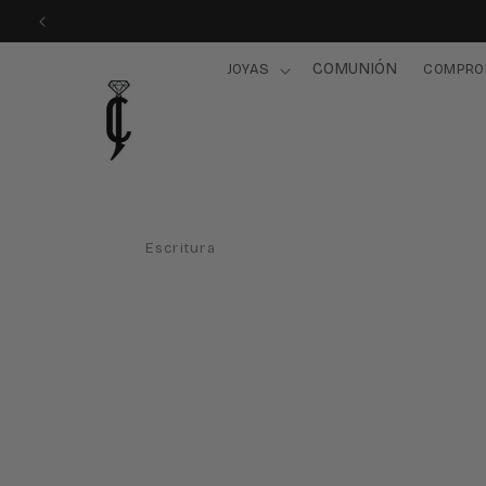
Ir
directamente
al contenido
COMUNIÓN
JOYAS
COMPRO
Escritura
Ir
directamente
a la
información
del producto