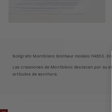
Abrir
elemento
multimedia
4
en
una
ventana
modal
Bolígrafo Montblanc Bonheur modelo 114833. En r
Las creaciones de Montblanc destacan por su ele
artículos de escritura.