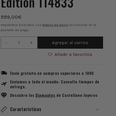
Edition 114833
Precio
599,00€
habitual
Impuestos incluidos. Los
gastos de envío
se calculan en la
pantalla de pago.
Agregar al carrito
Reducir
Aumentar
cantidad
cantidad
Añadir a favoritos
para
para
Bolígrafo
Bolígrafo
Montblanc
Montblanc
Bonheur
Bonheur
Envío gratuito en compras superiores a 100€
Special
Special
Enviamos a todo el mundo. Consulta tiempos de
Edition
Edition
entrega.
114833
114833
Descubre los
Diamantes
de Castellano Joyeros
Características