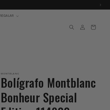
REGALAR
Iniciar
Carrito
sesión
MONTBLANC
Bolígrafo Montblanc
Bonheur Special