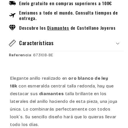
Envío gratuito en compras superiores a 100€
Diamantes
Diamantes
con
con
Enviamos a todo el mundo. Consulta tiempos de
Esmeralda
Esmeralda
entrega.
Descubre los
Diamantes
de Castellano Joyeros
Características
Referencia
: 6731OB-BE
Elegante anillo realizado en
oro blanco de ley
18k
con esmeralda central talla redonda, hay que
destacar sus
diamantes
talla brillante en los
laterales del anillo haciendo de esta pieza, una joya
única. Lo combinarás perfectamente con todos
look´s. Su sencillo diseño hará que lo quieras llevar
todo los días.