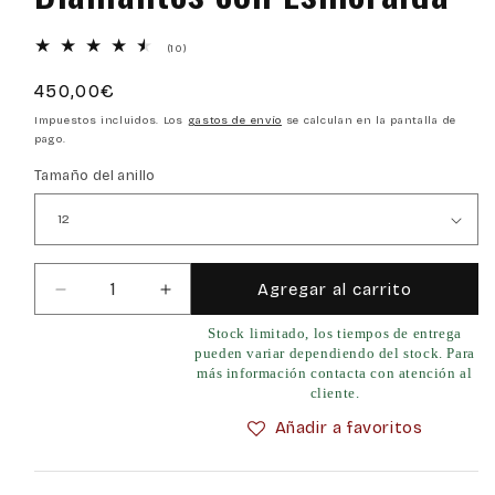
10
(10)
reseñas
totales
Precio
450,00€
habitual
Impuestos incluidos. Los
gastos de envío
se calculan en la pantalla de
pago.
Tamaño del anillo
Agregar al carrito
Reducir
Aumentar
cantidad
cantidad
Stock limitado, los tiempos de entrega
para
para
pueden variar dependiendo del stock. Para
Anillo
Anillo
más información contacta con atención al
Luz
Luz
cliente.
de
de
Añadir a favoritos
Oro
Oro
Blanco
Blanco
y
y