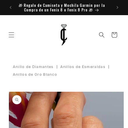
Ir
🎁​ Regalo de Camiseta y Mochila Garmin por la
¿Necesit
directamente
Compra de un Fenix 8 o Fenix 8 Pro 🎁​
Reserva
al contenido
Carrito
|
|
Anillo de Diamantes
Anillos de Esmeraldas
Anillos de Oro Blanco
Ir
directamente
a la
información
del producto