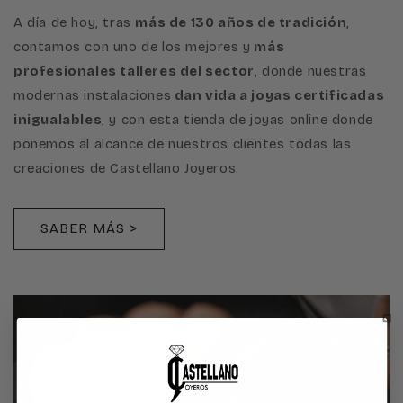
A día de hoy, tras
más de 130 años de tradición
,
contamos con uno de los mejores y
más
profesionales talleres del sector
, donde nuestras
modernas instalaciones
dan vida a joyas certificadas
inigualables
, y con esta tienda de joyas online donde
ponemos al alcance de nuestros clientes todas las
creaciones de Castellano Joyeros.
SABER MÁS >