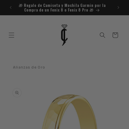
Ir
🎁​ Regalo de Camiseta y Mochila Garmin por la
¿Necesit
directamente
Compra de un Fenix 8 o Fenix 8 Pro 🎁​
al contenido
Carrito
Alianzas de Oro
Ir
directamente
a la
información
del producto