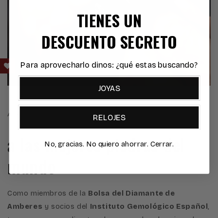
TIENES UN
DESCUENTO SECRETO
Para aprovecharlo dinos: ¿qué estas buscando?
JOYAS
ACCESO EXCLUSIVO
RELOJES
a las mejores piedras del
No, gracias. No quiero ahorrar. Cerrar.
mundo
Como miembros de la
Bolsa del Diamante de
Amberes
y socios del
Instituto Gemológico Español
,