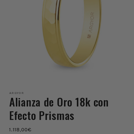
Abrir
elemento
multimedia
ARGYOR
1
Alianza de Oro 18k con
en
una
ventana
Efecto Prismas
modal
Precio
1.118,00€