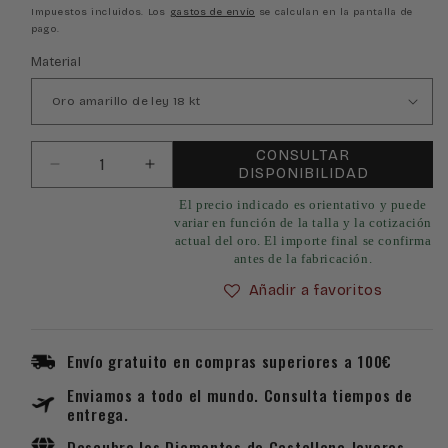
habitual
Impuestos incluidos. Los
gastos de envío
se calculan en la pantalla de
pago.
Material
CONSULTAR
Reducir
Aumentar
DISPONIBILIDAD
cantidad
cantidad
El precio indicado es orientativo y puede
para
para
variar en función de la talla y la cotización
Alianza
Alianza
actual del oro. El importe final se confirma
de
de
antes de la fabricación.
Oro
Oro
Añadir a favoritos
18k
18k
con
con
Efecto
Efecto
Envío gratuito en compras superiores a 100€
Prismas
Prismas
Enviamos a todo el mundo. Consulta tiempos de
entrega.
Descubre los
Diamantes
de Castellano Joyeros