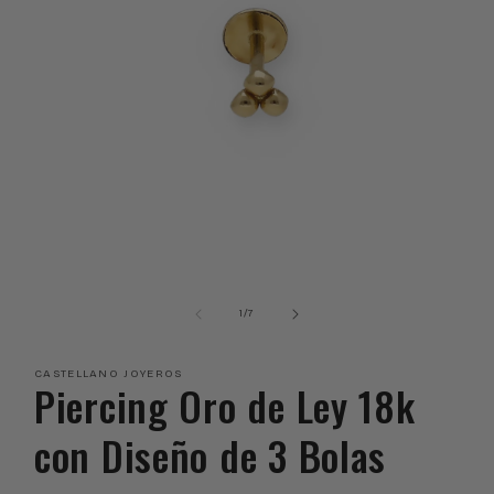
Abrir
conteúdo
multimédia
de
1
/
7
1
em
modal
CASTELLANO JOYEROS
Piercing Oro de Ley 18k
con Diseño de 3 Bolas