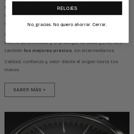
tenemos acceso directo a los mercados de origen, lo
RELOJES
que nos permite ofrecer una cuidada selección de
diamantes y piedras preciosas de la más alta calidad.
No, gracias. No quiero ahorrar. Cerrar.
Gracias a esta conexión privilegiada, garantizamos no
solo la autenticidad y el prestigio de cada gema, sino
también
los mejores precios
, sin intermediarios.
Calidad, confianza y valor desde el origen hasta tus
manos.
SABER MÁS >