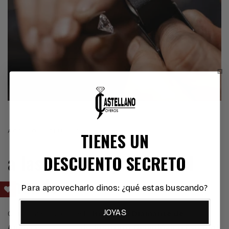
ACCESO EXCLUSIVO
TIENES UN
a las mejores piedras del
DESCUENTO SECRETO
mundo
Para aprovecharlo dinos: ¿qué estas buscando?
JOYAS
Como miembros de la
Bolsa del Diamante de
Amberes
y socios del
Instituto Gemológico Español
,