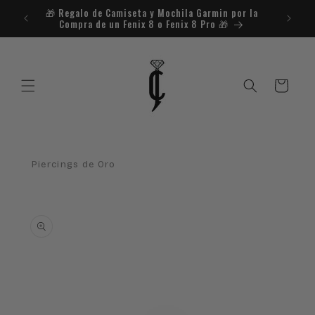
Saltar
🎁​ Regalo de Camiseta y Mochila Garmin por la
¿Necesit
para o
Compra de un Fenix 8 o Fenix 8 Pro 🎁​
conteúdo
Carrinho
Piercings de Oro
Saltar para
a
informação
do
produto