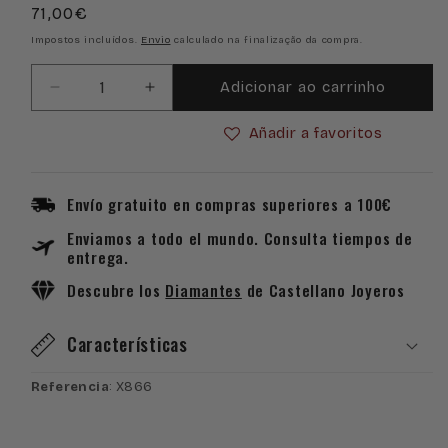
Preço
71,00€
normal
Impostos incluídos.
Envio
calculado na finalização da compra.
Adicionar ao carrinho
Diminuir
Aumentar
a
a
Añadir a favoritos
quantidade
quantidade
de
de
Piercing
Piercing
Oro
Oro
Envío gratuito en compras superiores a 100€
de
de
Enviamos a todo el mundo. Consulta tiempos de
Ley
Ley
entrega.
18k
18k
con
con
Descubre los
Diamantes
de Castellano Joyeros
Diseño
Diseño
de
de
Características
3
3
Bolas
Bolas
Referencia
: X866