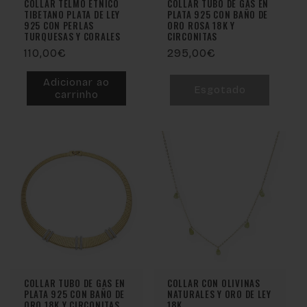
COLLAR TELMO ÉTNICO
COLLAR TUBO DE GAS EN
TIBETANO PLATA DE LEY
PLATA 925 CON BAÑO DE
925 CON PERLAS
ORO ROSA 18K Y
TURQUESAS Y CORALES
CIRCONITAS
Preço
110,00€
Preço
295,00€
normal
normal
Adicionar ao
Esgotado
carrinho
Esgotado
COLLAR TUBO DE GAS EN
COLLAR CON OLIVINAS
PLATA 925 CON BAÑO DE
NATURALES Y ORO DE LEY
ORO 18K Y CIRCONITAS
18K