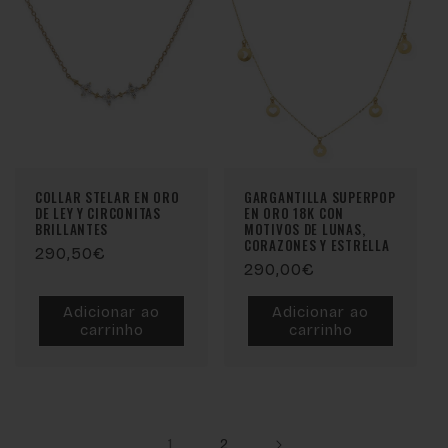
COLLAR STELAR EN ORO
GARGANTILLA SUPERPOP
DE LEY Y CIRCONITAS
EN ORO 18K CON
BRILLANTES
MOTIVOS DE LUNAS,
CORAZONES Y ESTRELLA
Preço
290,50€
Preço
290,00€
normal
normal
Adicionar ao
Adicionar ao
carrinho
carrinho
1
2