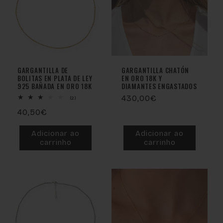
ã
o
:
GARGANTILLA DE
GARGANTILLA CHATÓN
BOLITAS EN PLATA DE LEY
EN ORO 18K Y
925 BAÑADA EN ORO 18K
DIAMANTES ENGASTADOS
Preço
430,00€
2
(2)
análises
normal
Preço
40,50€
totais
normal
Adicionar ao
Adicionar ao
carrinho
carrinho