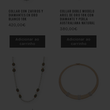
COLLAR CON ZAFIROS Y
COLLAR DOBLE MODELO
DIAMANTES EN ORO
ARIEL DE ORO 18K CON
BLANCO 18K
DIAMANTE Y PERLA
AUSTRALIANA NATURAL
Preço
420,00€
Preço
380,00€
normal
normal
Adicionar ao
Adicionar ao
carrinho
carrinho
Esgotado