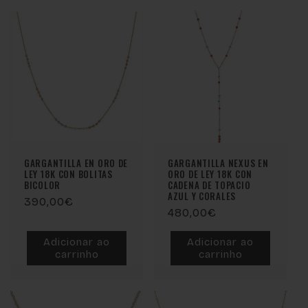
GARGANTILLA EN ORO DE
GARGANTILLA NEXUS EN
LEY 18K CON BOLITAS
ORO DE LEY 18K CON
BICOLOR
CADENA DE TOPACIO
AZUL Y CORALES
Preço
390,00€
Preço
480,00€
normal
normal
Adicionar ao
Adicionar ao
carrinho
carrinho