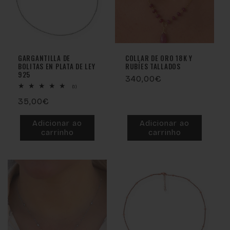
GARGANTILLA DE
COLLAR DE ORO 18K Y
BOLITAS EN PLATA DE LEY
RUBÍES TALLADOS
925
Preço
340,00€
1
(1)
normal
análises
Preço
35,00€
totais
normal
Adicionar ao
Adicionar ao
carrinho
carrinho