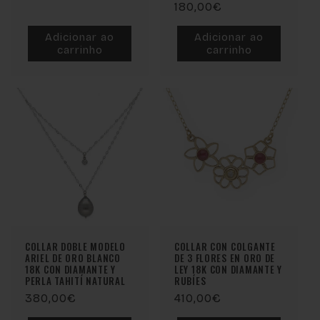
Preço
180,00€
totais
normal
Adicionar ao
Adicionar ao
carrinho
carrinho
COLLAR DOBLE MODELO
COLLAR CON COLGANTE
ARIEL DE ORO BLANCO
DE 3 FLORES EN ORO DE
18K CON DIAMANTE Y
LEY 18K CON DIAMANTE Y
PERLA TAHITÍ NATURAL
RUBÍES
Preço
380,00€
Preço
410,00€
normal
normal