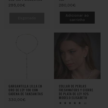
Preço
295,00€
Preço
280,00€
normal
normal
Adicionar ao
Esgotado
carrinho
GARGANTILLA LILLA EN
COLLAR DE PERLAS
ORO DE LEY 18K CON
FRESHWATERS Y CIERRE
CADENA DE TANZANITAS
DE PLATA DE LEY 925
MODELO ELISABETH
Preço
330,00€
1
(1)
normal
análises