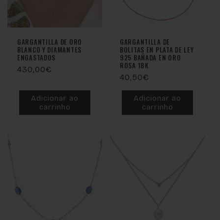
GARGANTILLA DE ORO
GARGANTILLA DE
BLANCO Y DIAMANTES
BOLITAS EN PLATA DE LEY
ENGASTADOS
925 BAÑADA EN ORO
ROSA 18K
Preço
430,00€
Preço
40,50€
normal
normal
Adicionar ao
Adicionar ao
carrinho
carrinho