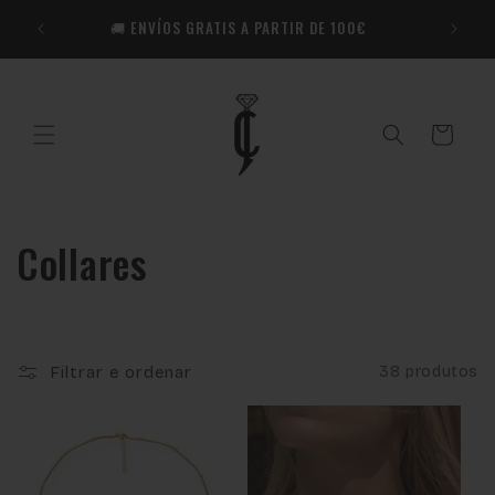
Saltar
🎁​ R
para o
🚚 ENVÍOS GRATIS A PARTIR DE 100€
Co
conteúdo
Carrinho
C
Collares
o
l
Filtrar e ordenar
38 produtos
e
ç