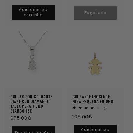
normal
normal
Adicionar ao
Esgotado
carrinho
COLLAR CON COLGANTE
COLGANTE INOCENTE
DIANE CON DIAMANTE
NIÑA PEQUEÑA EN ORO
TALLA PERA Y ORO
1
(1)
BLANCO 18K
análises
Preço
105,00€
totais
Preço
675,00€
normal
normal
Adicionar ao
Escolher opções