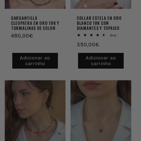
GARGANTILLA
COLLAR ESTELA EN ORO
CLEOPATRA EN ORO 18K Y
BLANCO 18K CON
TURMALINAS DE COLOR
DIAMANTES Y TOPACIO
Preço
480,00€
54
(54)
análises
normal
Preço
350,00€
totais
normal
Adicionar ao
Adicionar ao
carrinho
carrinho