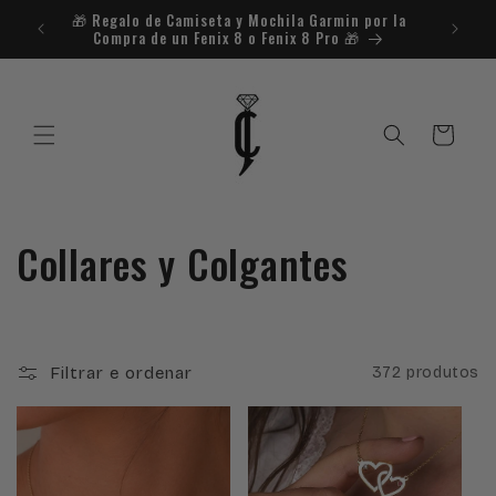
Saltar
🎁​ Regalo de Camiseta y Mochila Garmin por la
¿Necesit
para o
Compra de un Fenix 8 o Fenix 8 Pro 🎁​
conteúdo
Carrinho
C
Collares y Colgantes
o
l
Filtrar e ordenar
372 produtos
e
ç