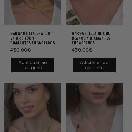
GARGANTILLA CHATÓN
GARGANTILLA DE ORO
EN ORO 18K Y
BLANCO Y DIAMANTES
DIAMANTES ENGASTADOS
ENGASTADOS
Preço
430,00€
Preço
430,00€
normal
normal
Adicionar ao
Adicionar ao
carrinho
carrinho