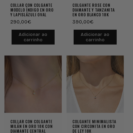
COLLAR CON COLGANTE
COLGANTE ROSE CON
MODELO ÍNDIGO EN ORO
DIAMANTE Y TANZANITA
Y LAPISLÁZULI OVAL
EN ORO BLANCO 18K
Preço
290,00€
Preço
390,00€
normal
normal
Adicionar ao
Adicionar ao
carrinho
carrinho
COLLAR CON COLGANTE
COLGANTE MINIMALISTA
MILÁN EN ORO 18K CON
CON CIRCONITA EN ORO
DIAMANTE CENTRAL
DE LEY 18K