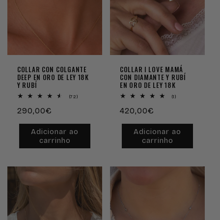
ã
o
:
COLLAR CON COLGANTE
COLLAR I LOVE MAMÁ
DEEP EN ORO DE LEY 18K
CON DIAMANTE Y RUBÍ
Y RUBÍ
EN ORO DE LEY 18K
72
1
(72)
(1)
análises
análises
Preço
290,00€
Preço
420,00€
totais
totais
normal
normal
Adicionar ao
Adicionar ao
carrinho
carrinho