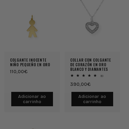
COLGANTE INOCENTE
COLLAR CON COLGANTE
NIÑO PEQUEÑO EN ORO
DE CORAZÓN EN ORO
BLANCO Y DIAMANTES
Preço
110,00€
1
(1)
normal
análises
Preço
390,00€
totais
normal
Adicionar ao
Adicionar ao
carrinho
carrinho