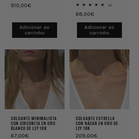
Preço
510,00€
2
(2)
análises
normal
Preço
68,00€
totais
normal
Adicionar ao
Adicionar ao
carrinho
carrinho
Esgotado
COLGANTE MINIMALISTA
COLGANTE ESTRELLA
CON CIRCONITA EN ORO
CON NÁCAR EN ORO DE
BLANCO DE LEY 18K
LEY 18K
Preço
67,00€
Preço
205,00€