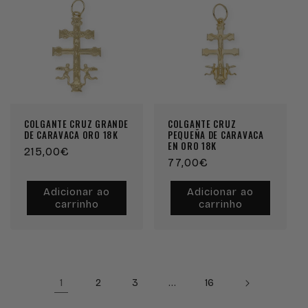
COLGANTE CRUZ GRANDE
COLGANTE CRUZ
DE CARAVACA ORO 18K
PEQUEÑA DE CARAVACA
EN ORO 18K
Preço
215,00€
Preço
77,00€
normal
normal
Adicionar ao
Adicionar ao
carrinho
carrinho
1
…
2
3
16