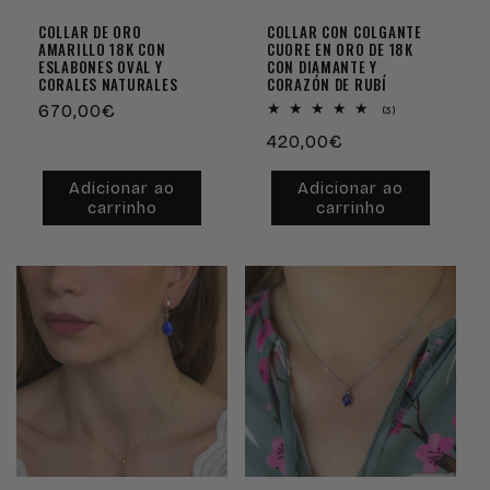
COLLAR DE ORO
COLLAR CON COLGANTE
AMARILLO 18K CON
CUORE EN ORO DE 18K
ESLABONES OVAL Y
CON DIAMANTE Y
CORALES NATURALES
CORAZÓN DE RUBÍ
Preço
670,00€
3
(3)
análises
normal
Preço
420,00€
totais
normal
Adicionar ao
Adicionar ao
carrinho
carrinho