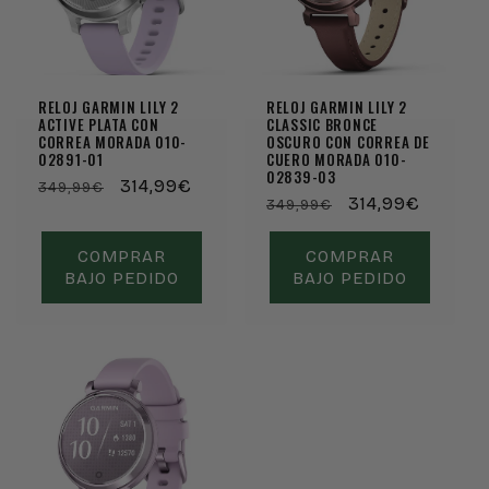
Em promoção
Em promoção
RELOJ GARMIN LILY 2
RELOJ GARMIN LILY 2
ACTIVE PLATA CON
CLASSIC BRONCE
CORREA MORADA 010-
OSCURO CON CORREA DE
02891-01
CUERO MORADA 010-
02839-03
Preço
Preço
314,99€
349,99€
Preço
Preço
314,99€
349,99€
normal
de
normal
de
saldo
saldo
COMPRAR
COMPRAR
BAJO PEDIDO
BAJO PEDIDO