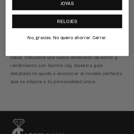
JOYAS
accesibilidad, mientras que el seguimiento de
actividad te ayuda a mantenerte en forma con
gracia.
RELOJES
Disfruta de la conectividad sin esfuerzo a través
No, gracias. No quiero ahorrar. Cerrar.
de notificaciones inteligentes y cuida de tu
bienestar con las herramientas de monitoreo de
salud. Descubre una nueva dimensión de estilo y
rendimiento con Garmin Lily. Nuestra guía
detallada te ayuda a encontrar el modelo perfecto
que se adapte a tu personalidad única.