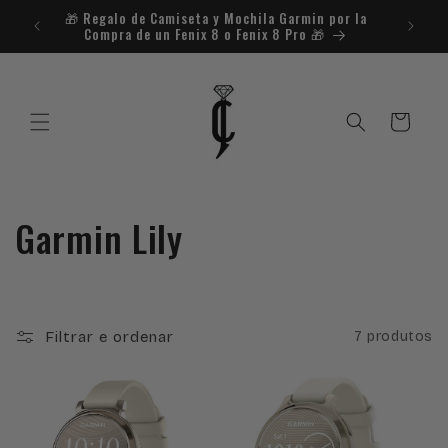
Saltar
🎁​ Regalo de Camiseta y Mochila Garmin por la
¿Necesit
para o
Compra de un Fenix 8 o Fenix 8 Pro 🎁​
conteúdo
Carrinho
C
Garmin Lily
o
l
Filtrar e ordenar
7 produtos
e
ç