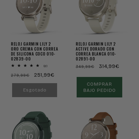
ã
o
:
Esgotado
Em promoção
RELOJ GARMIN LILY 2
RELOJ GARMIN LILY 2
ORO CREMA CON CORREA
ACTIVE DORADO CON
DE SILICONA COCO 010-
CORREA BLANCA 010-
02839-00
02891-00
Preço
Preço
314,99€
2
(2)
349,99€
análises
normal
de
Preço
Preço
251,99€
totais
279,99€
saldo
normal
de
COMPRAR
saldo
Esgotado
BAJO PEDIDO