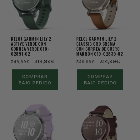
Em promoção
Em promoção
RELOJ GARMIN LILY 2
RELOJ GARMIN LILY 2
ACTIVE VERDE CON
CLASSIC ORO CREMA
CORREA VERDE 010-
CON CORREA DE CUERO
02891-02
MARRÓN 010-02839-02
Preço
Preço
314,99€
Preço
Preço
314,99€
349,99€
349,99€
normal
de
normal
de
saldo
saldo
COMPRAR
COMPRAR
BAJO PEDIDO
BAJO PEDIDO